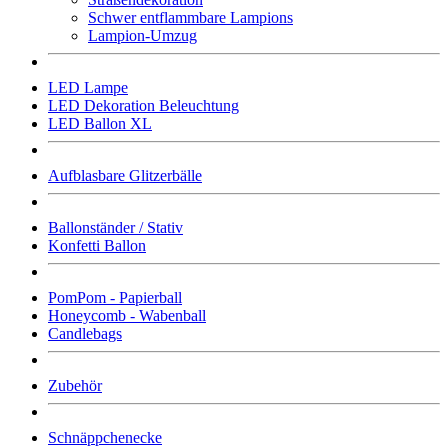
Schwer entflammbare Lampions
Lampion-Umzug
LED Lampe
LED Dekoration Beleuchtung
LED Ballon XL
Aufblasbare Glitzerbälle
Ballonständer / Stativ
Konfetti Ballon
PomPom - Papierball
Honeycomb - Wabenball
Candlebags
Zubehör
Schnäppchenecke