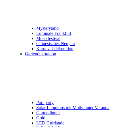
Mysteryland
Luminale Frankfurt
Musikfestival
Chinesisches Neujahr
Karnevalsdekoration
Gartendekoration
Poolparty
Solar Lampions mit Motiv unter Veranda
Gartendinner
Gold
LED Guirlande