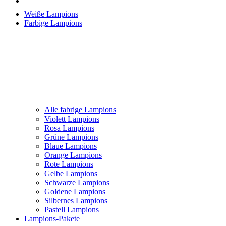
Weiße Lampions
Farbige Lampions
Alle fabrige Lampions
Violett Lampions
Rosa Lampions
Grüne Lampions
Blaue Lampions
Orange Lampions
Rote Lampions
Gelbe Lampions
Schwarze Lampions
Goldene Lampions
Silbernes Lampions
Pastell Lampions
Lampions-Pakete