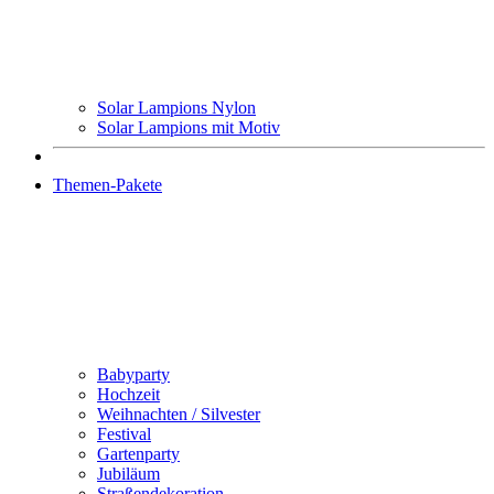
Solar Lampions Nylon
Solar Lampions mit Motiv
Themen-Pakete
Babyparty
Hochzeit
Weihnachten / Silvester
Festival
Gartenparty
Jubiläum
Straßendekoration