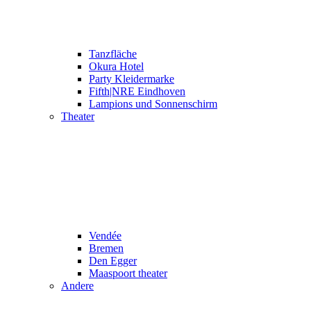
Tanzfläche
Okura Hotel
Party Kleidermarke
Fifth|NRE Eindhoven
Lampions und Sonnenschirm
Theater
Vendée
Bremen
Den Egger
Maaspoort theater
Andere