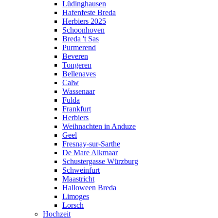
Lüdinghausen
Hafenfeste Breda
Herbiers 2025
Schoonhoven
Breda 't Sas
Purmerend
Beveren
Tongeren
Bellenaves
Calw
Wassenaar
Fulda
Frankfurt
Herbiers
Weihnachten in Anduze
Geel
Fresnay-sur-Sarthe
De Mare Alkmaar
Schustergasse Würzburg
Schweinfurt
Maastricht
Halloween Breda
Limoges
Lorsch
Hochzeit