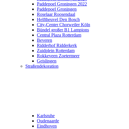
Paddepoel Groningen 2022
Paddepoel Groningen
Roselaar Roosendaal
Helftheuvel Den Bosch
City-Center Chorweiler Köln
Bündel großer B1 Lampions
Central Plaza Rotterdam
Beveren
Ridderhof Ridderkerk
Zuidplein Rotterdam
Rokkeveen Zoetermeer
Geislingen
Straßendekoration
Karlsruhe
Oudenaarde
Eindhoven