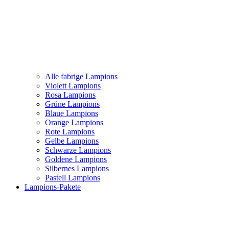
Alle fabrige Lampions
Violett Lampions
Rosa Lampions
Grüne Lampions
Blaue Lampions
Orange Lampions
Rote Lampions
Gelbe Lampions
Schwarze Lampions
Goldene Lampions
Silbernes Lampions
Pastell Lampions
Lampions-Pakete