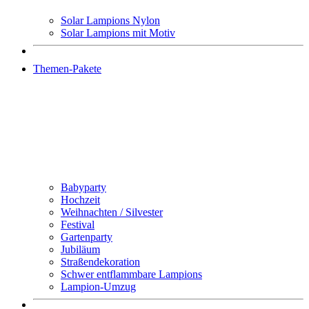
Solar Lampions Nylon
Solar Lampions mit Motiv
Themen-Pakete
Babyparty
Hochzeit
Weihnachten / Silvester
Festival
Gartenparty
Jubiläum
Straßendekoration
Schwer entflammbare Lampions
Lampion-Umzug