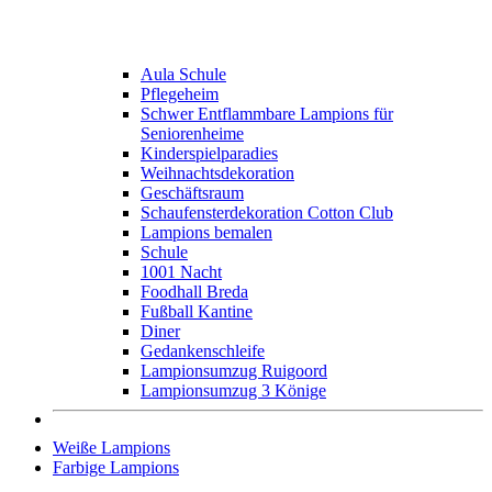
Aula Schule
Pflegeheim
Schwer Entflammbare Lampions für
Seniorenheime
Kinderspielparadies
Weihnachtsdekoration
Geschäftsraum
Schaufensterdekoration Cotton Club
Lampions bemalen
Schule
1001 Nacht
Foodhall Breda
Fußball Kantine
Diner
Gedankenschleife
Lampionsumzug Ruigoord
Lampionsumzug 3 Könige
Weiße Lampions
Farbige Lampions