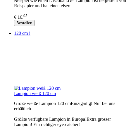
Beispiel wie einen Discoball.Der Lampion ist hergestellt von
Reispapier und hat einen eisern…
95
€ 16,
Bestellen
120 cm !
Lampion weiß 120 cm
Große weiße Lampion 120 cmEinzigartig! Nur bei uns
erhältlich.
Größte verfügbare Lampion in Europa!Extra grosser
Lampion! Ein richtiger eye-catcher!