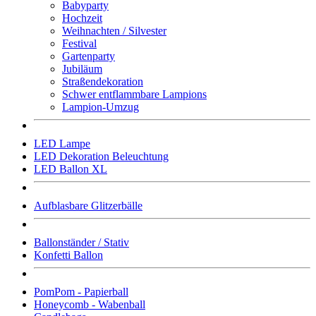
Babyparty
Hochzeit
Weihnachten / Silvester
Festival
Gartenparty
Jubiläum
Straßendekoration
Schwer entflammbare Lampions
Lampion-Umzug
LED Lampe
LED Dekoration Beleuchtung
LED Ballon XL
Aufblasbare Glitzerbälle
Ballonständer / Stativ
Konfetti Ballon
PomPom - Papierball
Honeycomb - Wabenball