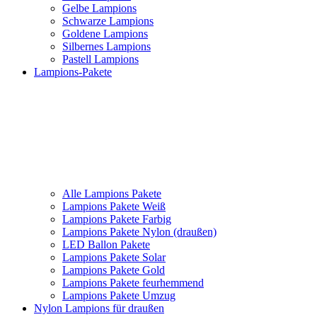
Gelbe Lampions
Schwarze Lampions
Goldene Lampions
Silbernes Lampions
Pastell Lampions
Lampions-Pakete
Alle Lampions Pakete
Lampions Pakete Weiß
Lampions Pakete Farbig
Lampions Pakete Nylon (draußen)
LED Ballon Pakete
Lampions Pakete Solar
Lampions Pakete Gold
Lampions Pakete feurhemmend
Lampions Pakete Umzug
Nylon Lampions für draußen