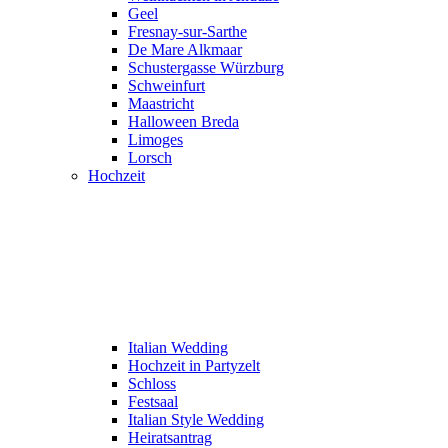
Geel
Fresnay-sur-Sarthe
De Mare Alkmaar
Schustergasse Würzburg
Schweinfurt
Maastricht
Halloween Breda
Limoges
Lorsch
Hochzeit
Italian Wedding
Hochzeit in Partyzelt
Schloss
Festsaal
Italian Style Wedding
Heiratsantrag