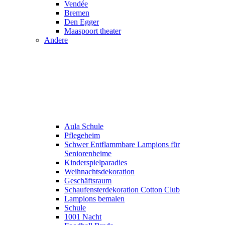
Vendée
Bremen
Den Egger
Maaspoort theater
Andere
Aula Schule
Pflegeheim
Schwer Entflammbare Lampions für
Seniorenheime
Kinderspielparadies
Weihnachtsdekoration
Geschäftsraum
Schaufensterdekoration Cotton Club
Lampions bemalen
Schule
1001 Nacht