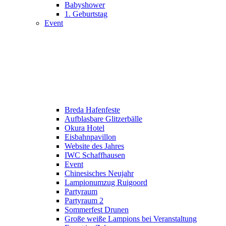
Babyshower
1. Geburtstag
Event
Breda Hafenfeste
Aufblasbare Glitzerbälle
Okura Hotel
Eisbahnpavillon
Website des Jahres
IWC Schaffhausen
Event
Chinesisches Neujahr
Lampionumzug Ruigoord
Partyraum
Partyraum 2
Sommerfest Drunen
Große weiße Lampions bei Veranstaltung