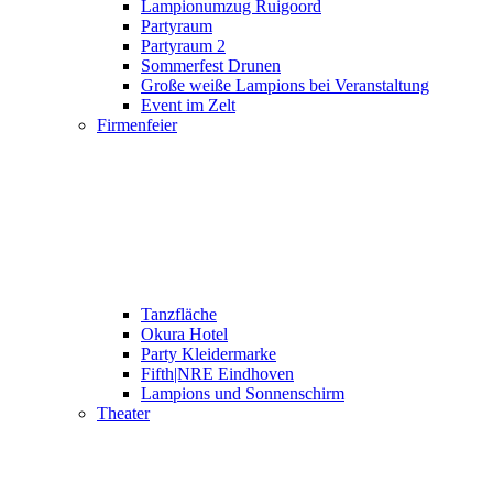
Lampionumzug Ruigoord
Partyraum
Partyraum 2
Sommerfest Drunen
Große weiße Lampions bei Veranstaltung
Event im Zelt
Firmenfeier
Tanzfläche
Okura Hotel
Party Kleidermarke
Fifth|NRE Eindhoven
Lampions und Sonnenschirm
Theater