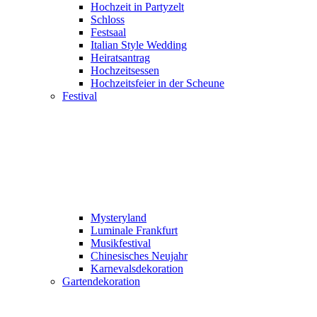
Hochzeit in Partyzelt
Schloss
Festsaal
Italian Style Wedding
Heiratsantrag
Hochzeitsessen
Hochzeitsfeier in der Scheune
Festival
Mysteryland
Luminale Frankfurt
Musikfestival
Chinesisches Neujahr
Karnevalsdekoration
Gartendekoration