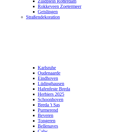
Zuidplein Rotterdam
Rokkeveen Zoetermeer
Geislingen
Straßendekoration
Karlsruhe
Oudenaarde
Eindhoven
Lüdinghausen
Hafenfeste Breda
Herbiers 2025
Schoonhoven
Breda 't Sas
Purmerend
Beveren
Tongeren
Bellenaves
Calw