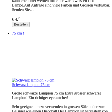
kann erleuchtet werden mit einer warm/weissen Led
Lampe.Auf Anfrage sind viele Farben und Grössen verfügbar.
Senden Sie…
25
€ 4,
Bestellen
75 cm !
Schwarz lampion 75 cm
Große schwarze Lampion 75 cm Extra grosser schwarze
Lampion! Ein richtiger eye-catcher!
Sehr geeignet um zu verwenden in grossen Sälen oder zum
Beispiel wie einen Discoball.Der Lampion ist hergestellt von