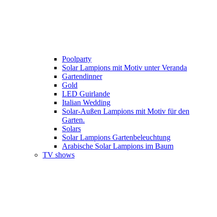
Poolparty
Solar Lampions mit Motiv unter Veranda
Gartendinner
Gold
LED Guirlande
Italian Wedding
Solar-Außen Lampions mit Motiv für den
Garten.
Solars
Solar Lampions Gartenbeleuchtung
Arabische Solar Lampions im Baum
TV shows