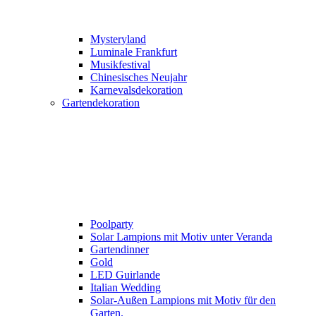
Mysteryland
Luminale Frankfurt
Musikfestival
Chinesisches Neujahr
Karnevalsdekoration
Gartendekoration
Poolparty
Solar Lampions mit Motiv unter Veranda
Gartendinner
Gold
LED Guirlande
Italian Wedding
Solar-Außen Lampions mit Motiv für den
Garten.