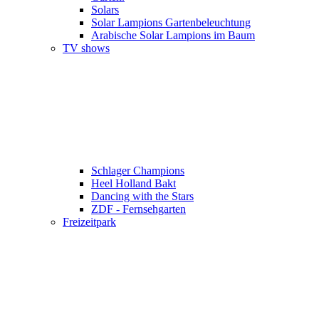
Solars
Solar Lampions Gartenbeleuchtung
Arabische Solar Lampions im Baum
TV shows
Schlager Champions
Heel Holland Bakt
Dancing with the Stars
ZDF - Fernsehgarten
Freizeitpark