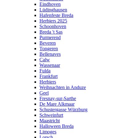
Eindhoven
Lüdinghausen
Hafenfeste Breda
Herbiers 2025
Schoonhoven
Breda 't Sas
Purmerend
Beveren
Tongeren
Bellenaves
Calw
Wassenaar
Fulda
Frankfurt
Herbiers
Weihnachten in Anduze
Geel
Fresnay-sur-Sarthe
De Mare Alkmaar
Schustergasse Würzburg
Schweinfurt
Maastricht
Halloween Breda
Limoges
Lorsch