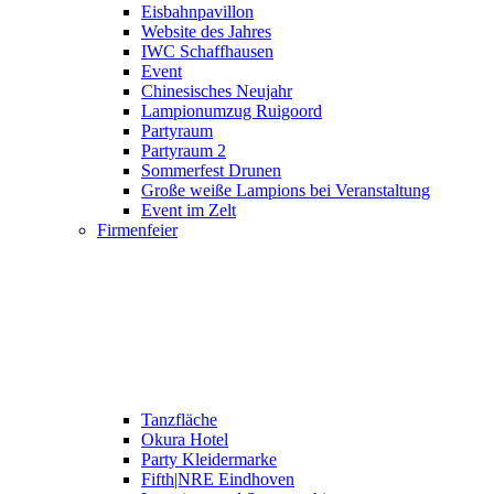
Eisbahnpavillon
Website des Jahres
IWC Schaffhausen
Event
Chinesisches Neujahr
Lampionumzug Ruigoord
Partyraum
Partyraum 2
Sommerfest Drunen
Große weiße Lampions bei Veranstaltung
Event im Zelt
Firmenfeier
Tanzfläche
Okura Hotel
Party Kleidermarke
Fifth|NRE Eindhoven