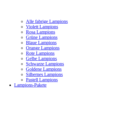
Alle fabrige Lampions
Violett Lampions
Rosa Lampions
Grüne Lampions
Blaue Lampions
Orange Lampions
Rote Lampions
Gelbe Lampions
Schwarze Lampions
Goldene Lampions
Silbernes Lampions
Pastell Lampions
Lampions-Pakete