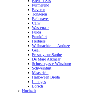
Breda 't Sas
Purmerend
Beveren
Tongeren
Bellenaves
Calw
Wassenaar
Fulda
Frankfurt
Herbiers
Weihnachten in Anduze
Geel
Fresnay-sur-Sarthe
De Mare Alkmaar
Schustergasse Würzburg
Schweinfurt
Maastricht
Halloween Breda
Limoges
Lorsch
Hochzeit