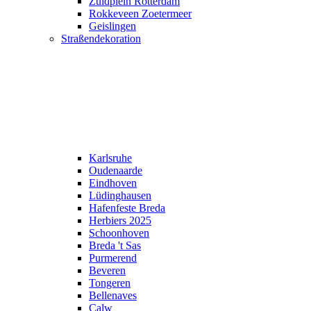
Zuidplein Rotterdam
Rokkeveen Zoetermeer
Geislingen
Straßendekoration
Karlsruhe
Oudenaarde
Eindhoven
Lüdinghausen
Hafenfeste Breda
Herbiers 2025
Schoonhoven
Breda 't Sas
Purmerend
Beveren
Tongeren
Bellenaves
Calw