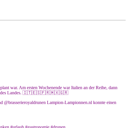
plant war. Am ersten Wochenende war Italien an der Reihe, dann
ben des Landes. 🇮🇹🇪🇸🇫🇷🇲🇽🇬🇷
nd @brasserieroyaldrunen Lampion-Lampionnen.nl konnte einen
inken #urlaub #gastronomie #drunen