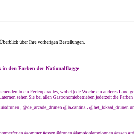
Überblick über Ihre vorherigen Bestellungen.
in den Farben der Nationalflagge
nenden in ein Ferienparadies, wobei jede Woche ein anderes Land ge
 Laternen sehen Sie bei allen Gastronomiebetrieben jederzeit die Far
huisdrunen , @de_arcade_drunen @la.cantina , @het_lokaal_drunen u
sommerferien #sommer #essen #drunen #lampionlampionnen #essen #tr