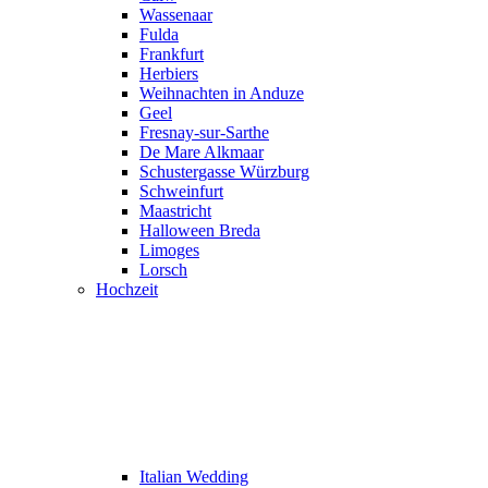
Wassenaar
Fulda
Frankfurt
Herbiers
Weihnachten in Anduze
Geel
Fresnay-sur-Sarthe
De Mare Alkmaar
Schustergasse Würzburg
Schweinfurt
Maastricht
Halloween Breda
Limoges
Lorsch
Hochzeit
Italian Wedding