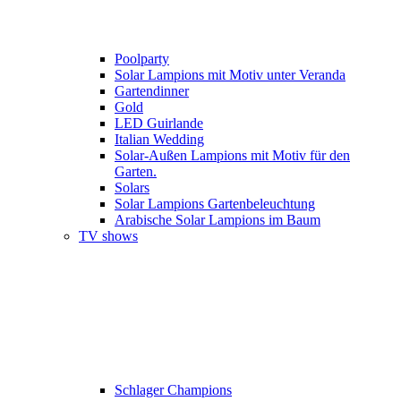
Poolparty
Solar Lampions mit Motiv unter Veranda
Gartendinner
Gold
LED Guirlande
Italian Wedding
Solar-Außen Lampions mit Motiv für den
Garten.
Solars
Solar Lampions Gartenbeleuchtung
Arabische Solar Lampions im Baum
TV shows
Schlager Champions