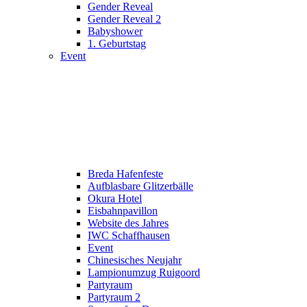
Gender Reveal
Gender Reveal 2
Babyshower
1. Geburtstag
Event
Breda Hafenfeste
Aufblasbare Glitzerbälle
Okura Hotel
Eisbahnpavillon
Website des Jahres
IWC Schaffhausen
Event
Chinesisches Neujahr
Lampionumzug Ruigoord
Partyraum
Partyraum 2