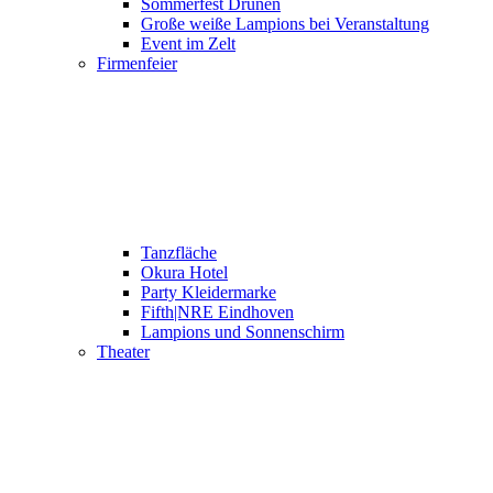
Sommerfest Drunen
Große weiße Lampions bei Veranstaltung
Event im Zelt
Firmenfeier
Tanzfläche
Okura Hotel
Party Kleidermarke
Fifth|NRE Eindhoven
Lampions und Sonnenschirm
Theater