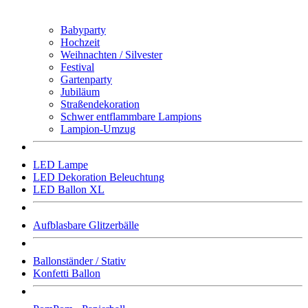
Babyparty
Hochzeit
Weihnachten / Silvester
Festival
Gartenparty
Jubiläum
Straßendekoration
Schwer entflammbare Lampions
Lampion-Umzug
LED Lampe
LED Dekoration Beleuchtung
LED Ballon XL
Aufblasbare Glitzerbälle
Ballonständer / Stativ
Konfetti Ballon