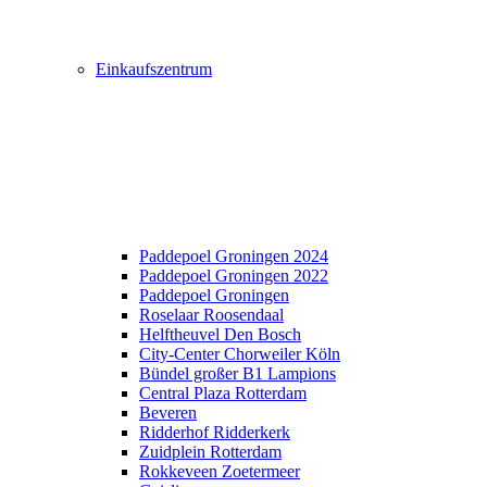
Einkaufszentrum
Paddepoel Groningen 2024
Paddepoel Groningen 2022
Paddepoel Groningen
Roselaar Roosendaal
Helftheuvel Den Bosch
City-Center Chorweiler Köln
Bündel großer B1 Lampions
Central Plaza Rotterdam
Beveren
Ridderhof Ridderkerk
Zuidplein Rotterdam
Rokkeveen Zoetermeer