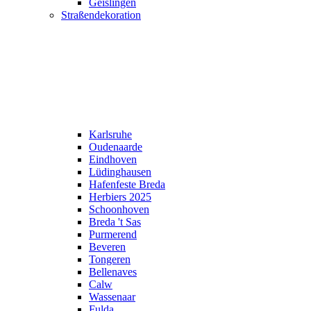
Geislingen
Straßendekoration
Karlsruhe
Oudenaarde
Eindhoven
Lüdinghausen
Hafenfeste Breda
Herbiers 2025
Schoonhoven
Breda 't Sas
Purmerend
Beveren
Tongeren
Bellenaves
Calw
Wassenaar
Fulda