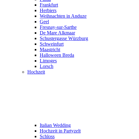
Frankfurt
Herbiers
Weihnachten in Anduze
Geel
Fresnay-sur-Sarthe
De Mare Alkmaar
Schustergasse Würzburg
Schweinfurt
Maastricht
Halloween Breda
Limoges
Lorsch
Hochzeit
Italian Wedding
Hochzeit in Partyzelt
Schloss