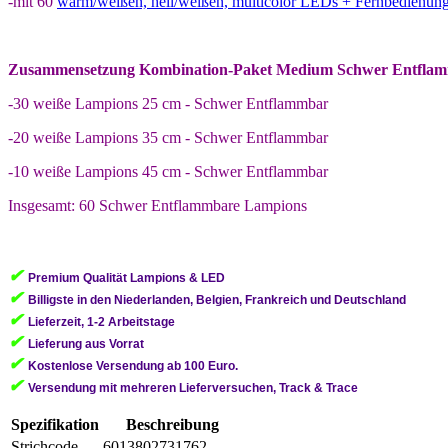
-mit 60
warm/weißen, hell/weißen, multicolor LEDs + Fernbedienun
Zusammensetzung Kombination-Paket Medium Schwer Entfla
-30 weiße Lampions 25 cm - Schwer Entflammbar
-20 weiße Lampions 35 cm - Schwer Entflammbar
-10 weiße Lampions 45 cm - Schwer Entflammbar
Insgesamt: 60 Schwer Entflammbare Lampions
✔
Premium Qualität Lampions & LED
✔
Billigste in den Niederlanden, Belgien, Frankreich und Deutschland
✔
Lieferzeit, 1-2 Arbeitstage
✔
Lieferung aus Vorrat
✔
Kostenlose Versendung ab 100 Euro.
✔
Versendung mit mehreren Lieferversuchen, Track & Trace
Spezifikation
Beschreibung
Strichcode
6013802731762